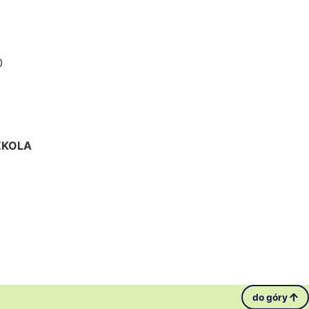
0
ZKOLA
do góry