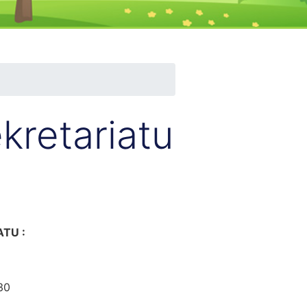
kretariatu
TU :
30